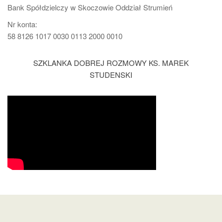
Bank Spółdzielczy w Skoczowie Oddział Strumień
Nr konta:
58 8126 1017 0030 0113 2000 0010
SZKLANKA DOBREJ ROZMOWY KS. MAREK
STUDENSKI
Dumnie wspierane przez
WordPress
|
Motyw:
Futurio