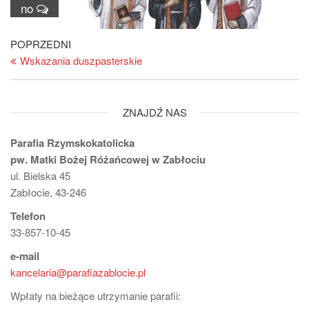
no
Nawigacja
Poprzedni
POPRZEDNI
wpis
Wskazania duszpasterskie
wpisu
ZNAJDŹ NAS
Parafia Rzymskokatolicka
pw. Matki Bożej Różańcowej w Zabłociu
ul. Bielska 45
Zabłocie, 43-246
Telefon
33-857-10-45
e-mail
kancelaria@parafiazablocie.pl
Wpłaty na bieżące utrzymanie parafii: